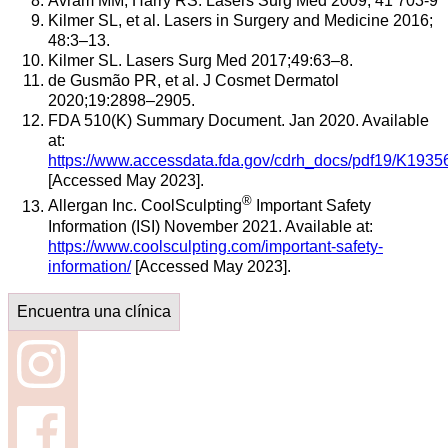
Avram MM, Harry RS. Lasers Surg Med 2009; 41 703-9
Kilmer SL, et al. Lasers in Surgery and Medicine 2016;
48:3–13.
Kilmer SL. Lasers Surg Med 2017;49:63–8.
de Gusmão PR, et al. J Cosmet Dermatol
2020;19:2898–2905.
FDA 510(K) Summary Document. Jan 2020. Available
at:
https://www.accessdata.fda.gov/cdrh_docs/pdf19/K1935
[Accessed May 2023].
®
Allergan Inc. CoolSculpting
Important Safety
Information (ISI) November 2021. Available at:
https://www.coolsculpting.com/important-safety-
information/
[Accessed May 2023].
Encuentra una clínica