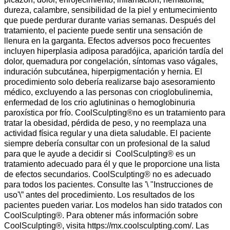
dureza, calambre, sensibilidad de la piel y entumecimiento
que puede perdurar durante varias semanas. Después del
tratamiento, el paciente puede sentir una sensación de
llenura en la garganta. Efectos adversos poco frecuentes
incluyen hiperplasia adiposa paradójica, aparición tardía del
dolor, quemadura por congelación, síntomas vaso vágales,
induración subcutánea, hiperpigmentación y hernia. El
procedimiento solo debería realizarse bajo asesoramiento
médico, excluyendo a las personas con crioglobulinemia,
enfermedad de los crio aglutininas o hemoglobinuria
paroxística por frío. CoolSculpting®no es un tratamiento para
tratar la obesidad, pérdida de peso, y no reemplaza una
actividad física regular y una dieta saludable. El paciente
siempre debería consultar con un profesional de la salud
para que le ayude a decidir si CoolSculpting® es un
tratamiento adecuado para él y que le proporcione una lista
de efectos secundarios. CoolSculpting® no es adecuado
para todos los pacientes. Consulte las '\ "Instrucciones de
uso'\” antes del procedimiento. Los resultados de los
pacientes pueden variar. Los modelos han sido tratados con
CoolSculpting®. Para obtener más información sobre
CoolSculpting®, visita https://mx.coolsculpting.com/. Las