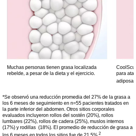
Muchas personas tienen grasa localizada
CoolSculp
rebelde, a pesar de la dieta y el ejercicio.
para atac
adiposas
*Se observó una reducción promedia del 27% de la grasa a
los 6 meses de seguimiento en n=55 pacientes tratados en
la parte inferior del abdomen. Otros sitios corporales
evaluados incluyeron rollos del sostén (20%), rollos
lumbares (22%), rollos de cadera (25%), muslos internos
(17%) y rodillas (18%). El promedio de reducción de grasa a
2
los 6 meses en todos los sitios fue de 21.5%.