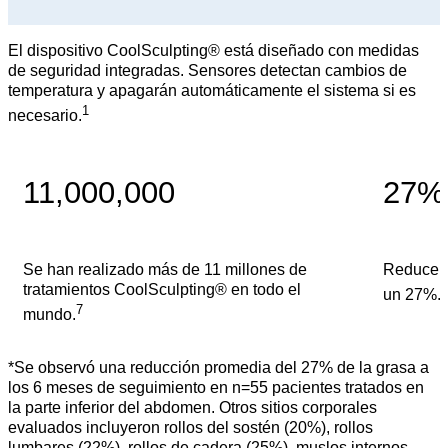
El dispositivo CoolSculpting® está diseñado con medidas
de seguridad integradas. Sensores detectan cambios de
temperatura y apagarán automáticamente el sistema si es
1
necesario.
11,000,000
27%
Se han realizado más de 11 millones de
Reduce l
tratamientos CoolSculpting® en todo el
un 27%.*
7
mundo.
*Se observó una reducción promedia del 27% de la grasa a
los 6 meses de seguimiento en n=55 pacientes tratados en
la parte inferior del abdomen. Otros sitios corporales
evaluados incluyeron rollos del sostén (20%), rollos
lumbares (22%), rollos de cadera (25%), muslos internos