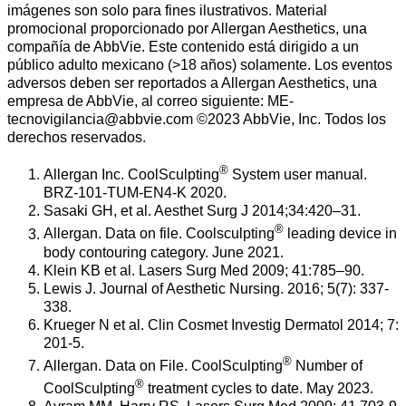
imágenes son solo para fines ilustrativos. Material
promocional proporcionado por Allergan Aesthetics, una
compañía de AbbVie. Este contenido está dirigido a un
público adulto mexicano (>18 años) solamente. Los eventos
adversos deben ser reportados a Allergan Aesthetics, una
empresa de AbbVie, al correo siguiente: ME-
tecnovigilancia@abbvie.com ©2023 AbbVie, Inc. Todos los
derechos reservados.
®
Allergan Inc. CoolSculpting
System user manual.
BRZ-101-TUM-EN4-K 2020.
Sasaki GH, et al. Aesthet Surg J 2014;34:420–31.
®
Allergan. Data on file. Coolsculpting
leading device in
body contouring category. June 2021.
Klein KB et al. Lasers Surg Med 2009; 41:785–90.
Lewis J. Journal of Aesthetic Nursing. 2016; 5(7): 337-
338.
Krueger N et al. Clin Cosmet Investig Dermatol 2014; 7:
201-5.
®
Allergan. Data on File. CoolSculpting
Number of
®
CoolSculpting
treatment cycles to date. May 2023.