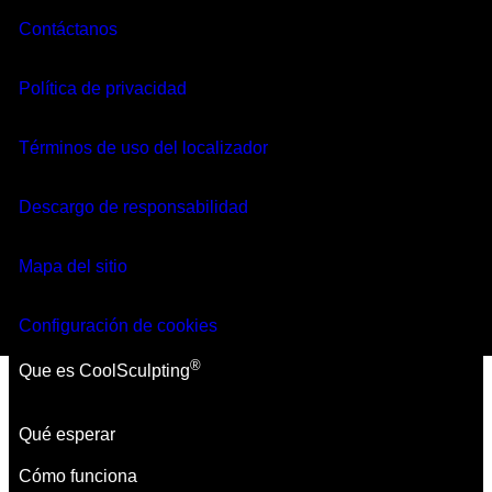
Acerca de
Acerca de
Contáctanos
Resultados
Resultados
MENU
Política de privacidad
Preguntas y respuestas
Preguntas y respuestas
Encuentra una clínica
Términos de uso del localizador
Descargo de responsabilidad
¿Qué es
CoolSculpting®?
Mapa del sitio
Configuración de cookies
Navegar por tema
®
Que es CoolSculpting
El tratamiento de
Qué esperar
moldeo corporal no
Cómo funciona